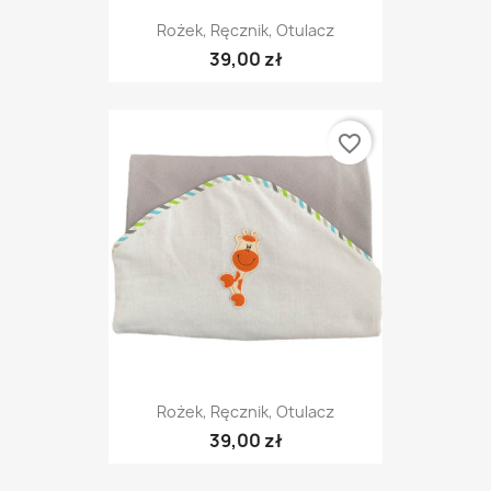
Rożek, Ręcznik, Otulacz
39,00 zł
favorite_border
Rożek, Ręcznik, Otulacz
39,00 zł