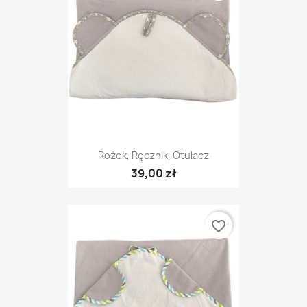
Rożek, Ręcznik, Otulacz
39,00 zł
favorite_border