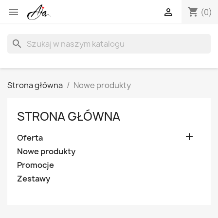
shopping_cart


(0)
search
Strona główna
Nowe produkty
STRONA GŁÓWNA

Oferta
Nowe produkty
Promocje
Zestawy