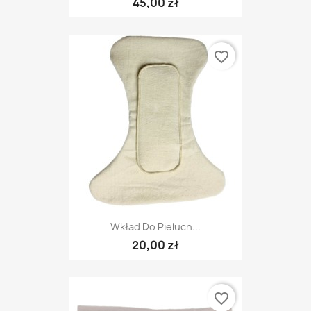
45,00 zł
favorite_border
Wkład Do Pieluch...
20,00 zł
favorite_border