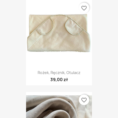
favorite_border
Rożek, Ręcznik, Otulacz
39,00 zł
favorite_border