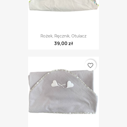
Rożek, Ręcznik, Otulacz
39,00 zł
favorite_border