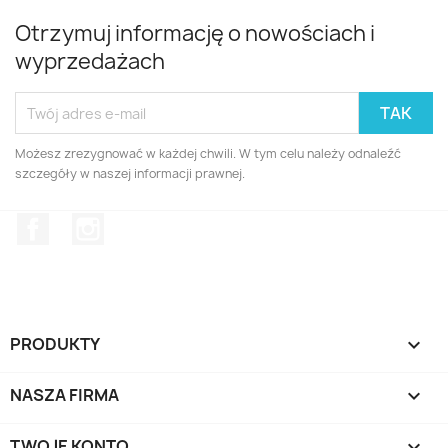
Otrzymuj informację o nowościach i
wyprzedażach
Możesz zrezygnować w każdej chwili. W tym celu należy odnaleźć
szczegóły w naszej informacji prawnej.
Facebook
Instagram
PRODUKTY

NASZA FIRMA

TWOJE KONTO
