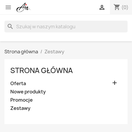
shopping_cart


(0)
search
Strona główna
Zestawy
STRONA GŁÓWNA

Oferta
Nowe produkty
Promocje
Zestawy