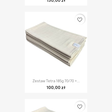
130,00 zł
favorite_border
Zestaw Tetra 185g 70/70 +...
100,00 zł
favorite_border