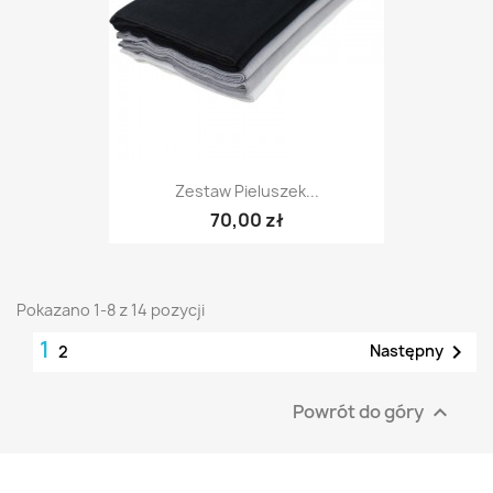
Zestaw Pieluszek...
70,00 zł
Pokazano 1-8 z 14 pozycji
1

Następny
2
Powrót do góry
