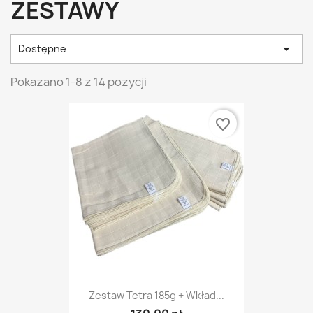
ZESTAWY

Dostępne
Pokazano 1-8 z 14 pozycji
favorite_border
Zestaw Tetra 185g + Wkład...