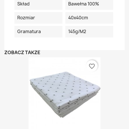
Skład
Bawełna 100%
Rozmiar
40x40cm
Gramatura
145g/m2
ZOBACZ TAKŻE
favorite_border