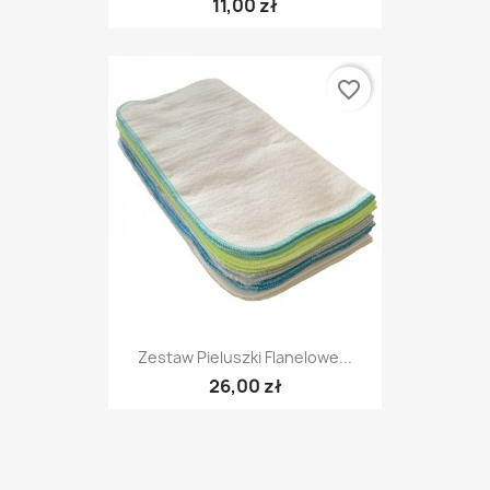
11,00 zł
favorite_border
Zestaw Pieluszki Flanelowe...
26,00 zł