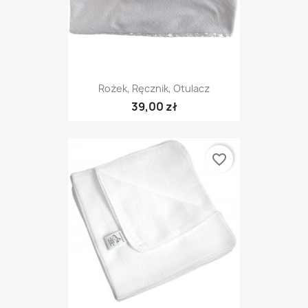
Rożek, Ręcznik, Otulacz
39,00 zł
favorite_border