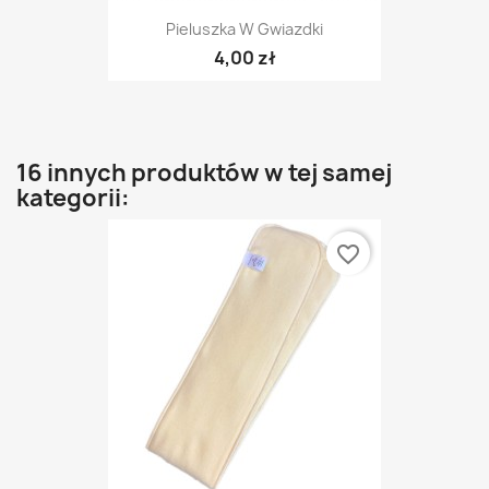
Pieluszka W Gwiazdki
4,00 zł
16 innych produktów w tej samej
kategorii:
favorite_border