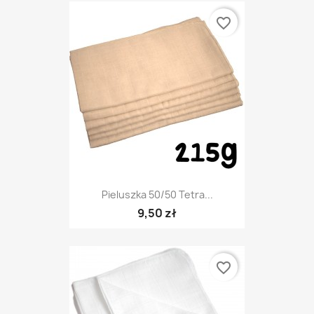
favorite_border
Pieluszka 50/50 Tetra...
9,50 zł
favorite_border