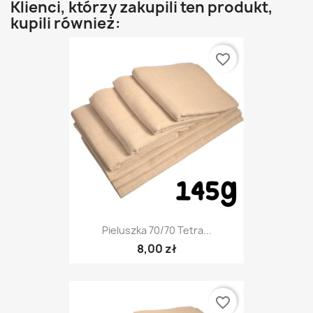
Klienci, którzy zakupili ten produkt,
kupili również:
favorite_border
Pieluszka 70/70 Tetra...
8,00 zł
favorite_border