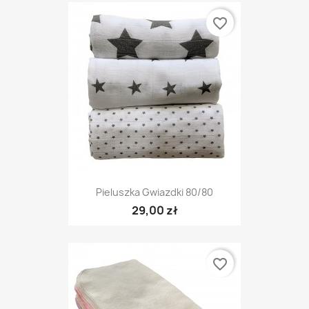
favorite_border
Pieluszka Gwiazdki 80/80
29,00 zł
favorite_border