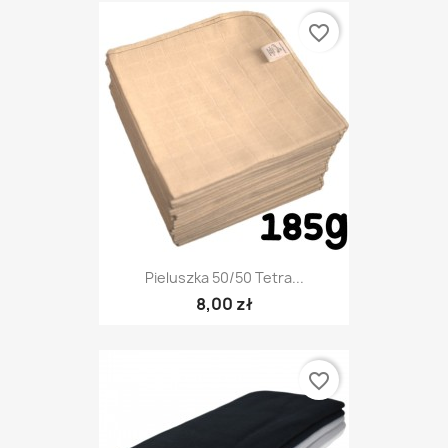
favorite_border
Pieluszka 50/50 Tetra...
8,00 zł
favorite_border