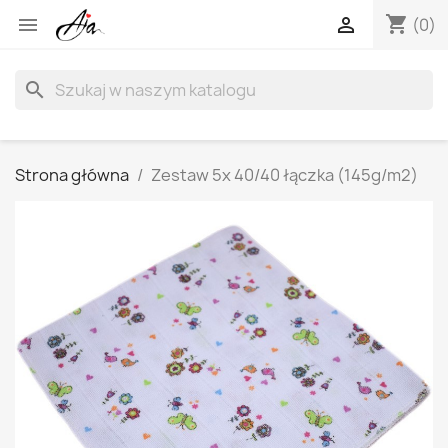
shopping_cart


(0)
search
Strona główna
Zestaw 5x 40/40 łączka (145g/m2)