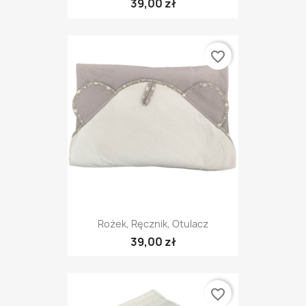
39,00 zł
favorite_border
Rożek, Ręcznik, Otulacz
39,00 zł
favorite_border