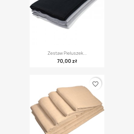
Zestaw Pieluszek...
70,00 zł
favorite_border