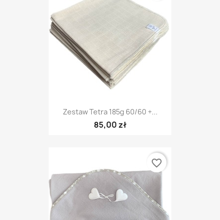
Zestaw Tetra 185g 60/60 +...
85,00 zł
favorite_border