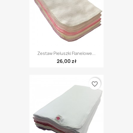
Zestaw Pieluszki Flanelowe...
26,00 zł
favorite_border