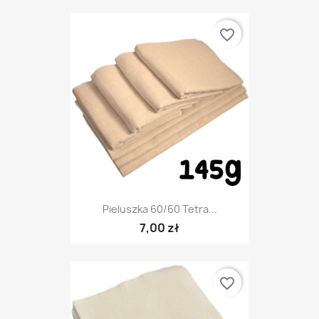
favorite_border
Pieluszka 60/60 Tetra...
7,00 zł
favorite_border