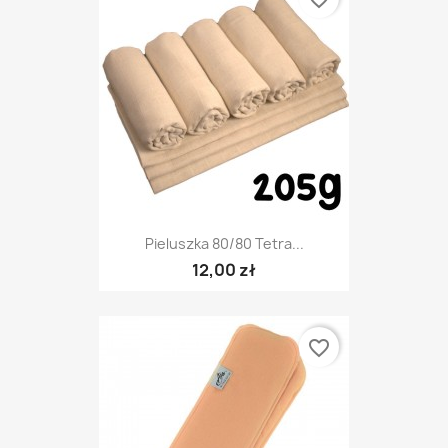
Pieluszka 80/80 Tetra...
12,00 zł
favorite_border