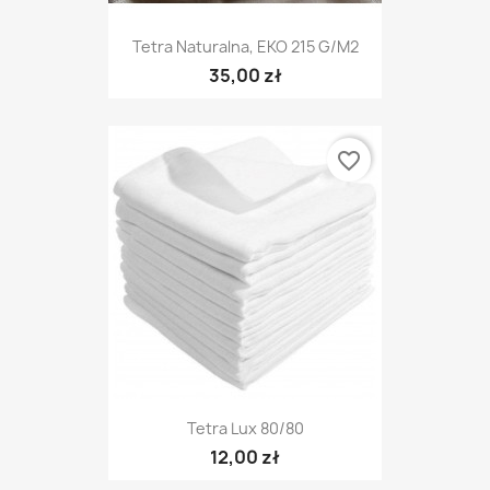
Tetra Naturalna, EKO 215 G/m2
35,00 zł
favorite_border
Tetra Lux 80/80
12,00 zł