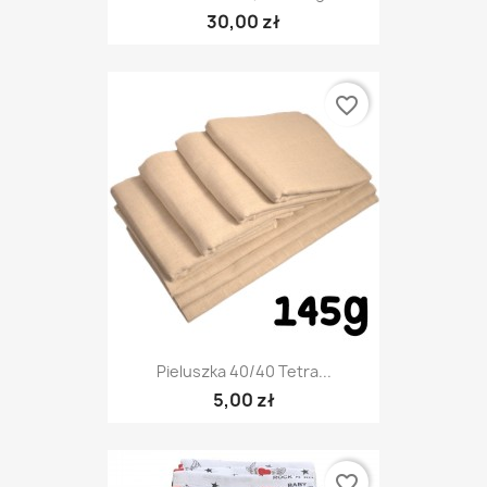
30,00 zł
favorite_border
Pieluszka 40/40 Tetra...
5,00 zł
favorite_border