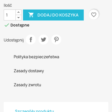
Ilość

favorite_border
DODAJ DO KOSZYKA

Dostępne
Udostępnij
Polityka bezpieczeństwa
Zasady dostawy
Zasady zwrotu
Szczegóły produktu