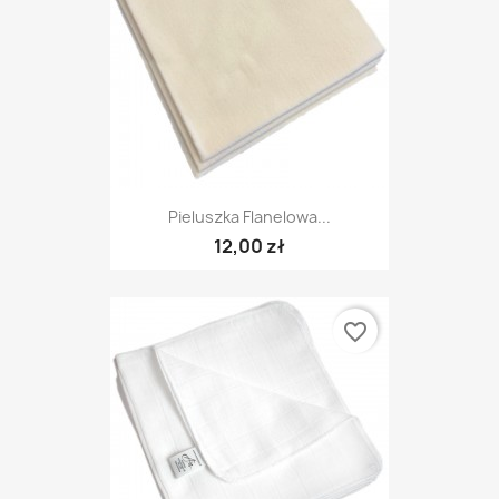
Pieluszka Flanelowa...
12,00 zł
favorite_border