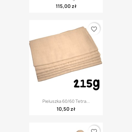
115,00 zł
favorite_border
Pieluszka 60/60 Tetra...
10,50 zł
favorite_border