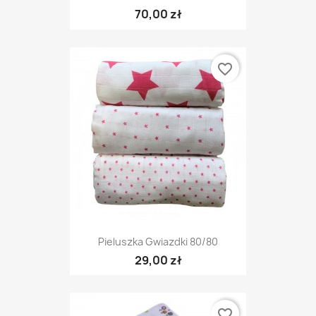
70,00 zł
favorite_border
Pieluszka Gwiazdki 80/80
29,00 zł
favorite_border