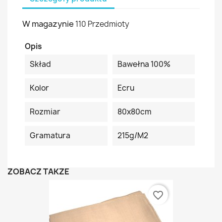
W magazynie
110 Przedmioty
Opis
Skład
Bawełna 100%
Kolor
Ecru
Rozmiar
80x80cm
Gramatura
215g/m2
ZOBACZ TAKŻE
favorite_border