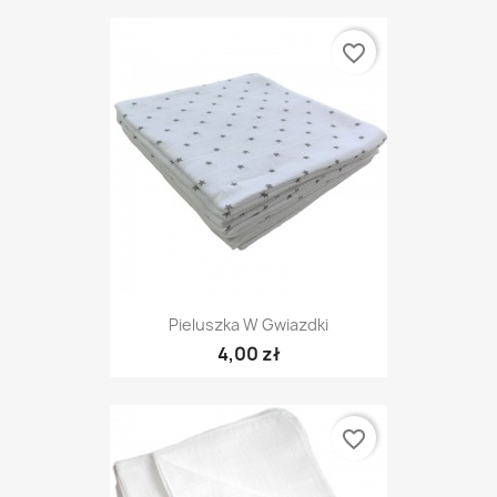
favorite_border
Pieluszka W Gwiazdki
4,00 zł
favorite_border