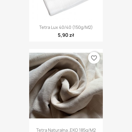
Tetra Lux 40/40 (150g/m2)
5,90 zł
favorite_border
Tetra Naturalna ,EKO 185g/m2