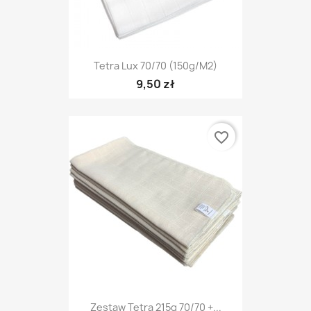
Tetra Lux 70/70 (150g/m2)
9,50 zł
favorite_border
Zestaw Tetra 215g 70/70 +...