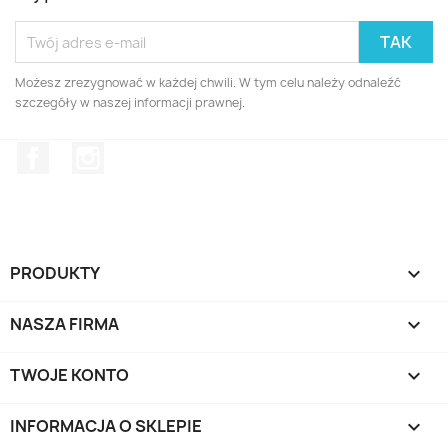
Możesz zrezygnować w każdej chwili. W tym celu należy odnaleźć
szczegóły w naszej informacji prawnej.
Facebook
Instagram
PRODUKTY

NASZA FIRMA

TWOJE KONTO

INFORMACJA O SKLEPIE
keyboard_arrow_down