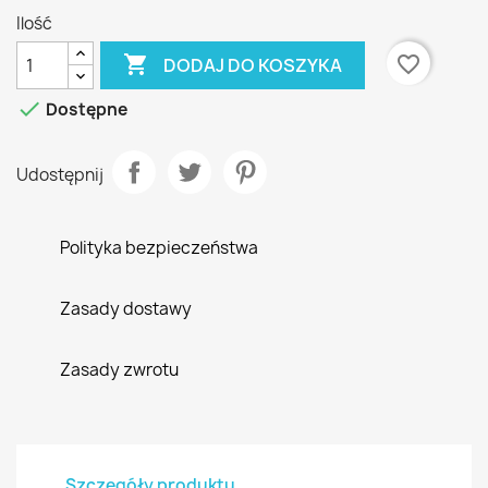
Ilość

favorite_border
DODAJ DO KOSZYKA

Dostępne
Udostępnij
Polityka bezpieczeństwa
Zasady dostawy
Zasady zwrotu
Szczegóły produktu