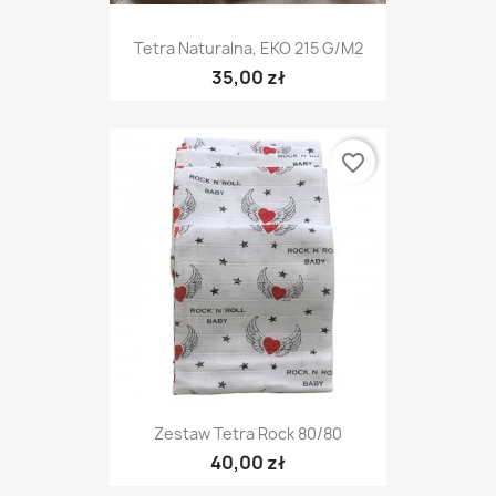
Tetra Naturalna, EKO 215 G/m2
35,00 zł
favorite_border
Zestaw Tetra Rock 80/80
40,00 zł