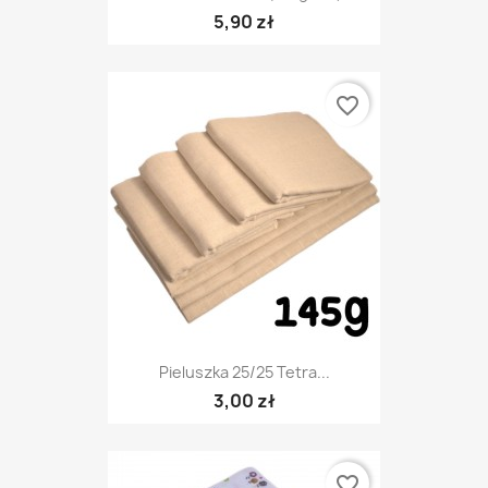
5,90 zł
favorite_border
Pieluszka 25/25 Tetra...
3,00 zł
favorite_border