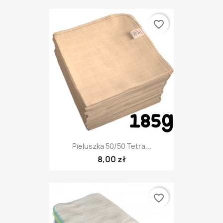
favorite_border
Pieluszka 50/50 Tetra...
8,00 zł
favorite_border