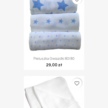
Pieluszka Gwiazdki 80/80
29,00 zł
favorite_border