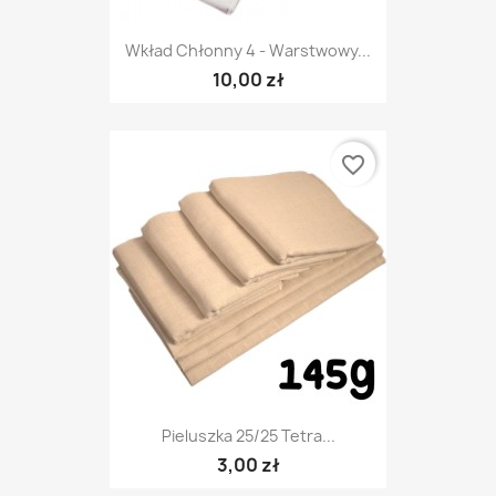
Wkład Chłonny 4 - Warstwowy...
10,00 zł
favorite_border
Pieluszka 25/25 Tetra...
3,00 zł