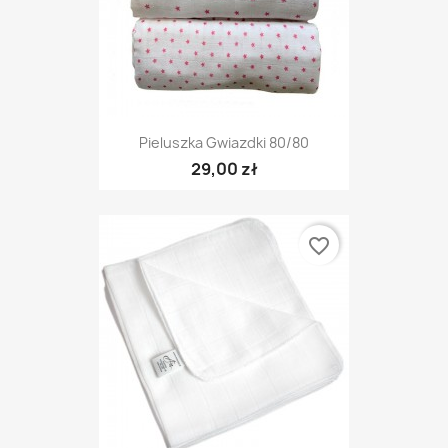
Pieluszka Gwiazdki 80/80
29,00 zł
favorite_border