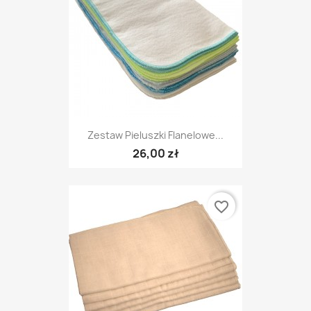
Zestaw Pieluszki Flanelowe...
26,00 zł
favorite_border